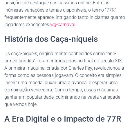
posições de destaque nos cassinos online. Entre as
inúmeras variações e temas disponíveis, o termo "77R"
frequentemente aparece, intrigando tanto iniciantes quanto
jogadores experientes.
wg-carnaval
História dos Caça-níqueis
Os caça-níqueis, originalmente conhecidos como "one-
armed bandits", foram introduzidos no final do século XIX.
A primeira máquina, criada por Charles Fey, revolucionou a
forma como as pessoas jogavam. O conceito era simples:
inserir uma moeda, puxar uma alavanca, e esperar uma
combinação vencedora. Com o tempo, essas máquinas
ganharam popularidade, culminando na vasta variedade
que vemos hoje.
A Era Digital e o Impacto de 77R