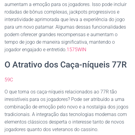
aumentam a emoção para os jogadores. Isso pode incluir
rodadas de bônus complexas, jackpots progressivos e
interatividade aprimorada que leva a experiência do jogo
para um novo patamar. Algumas dessas funcionalidades
podem oferecer grandes recompensas e aumentam o
tempo de jogo de maneira significativa, mantendo o
jogador engajado e entretido.
1575WIN
O Atrativo dos Caça-níqueis 77R
59C
O que torna os caça-níqueis relacionados ao 77R tão
irresistíveis para os jogadores? Pode ser atribuído a uma
combinação de emoção pelo novo e a nostalgia dos jogos
tradicionais. A integração das tecnologias modernas com
elementos clássicos desperta o interesse tanto de novos
jogadores quanto dos veteranos do cassino.