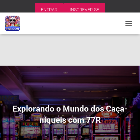
ENTRAR
INSCREVER-SE
A
L
T
E
R
N
A
R
N
A
V
E
G
A
Explorando o Mundo dos Caça-
Ç
Ã
níqueis com 77R
O